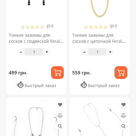
0
0
Тонкие зажимы для
Тонкие зажимы для
сосков с подвеской Feral
сосков с цепочкой Feral
Feelings - Thin nipple
Feelings - Chain Thin
clamps, серебро/черный
nipple clamps, золото/
черный
499 грн.
559 грн.
Быстрый заказ
Быстрый заказ