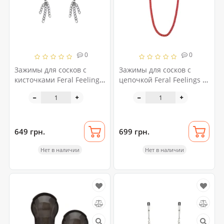
0
0
Зажимы для сосков с
Зажимы для сосков с
кисточками Feral Feelings
цепочкой Feral Feelings -
- Nipple clamps Tassels,
Nipple clamps Classic,
серебро/черный
красный
649 грн.
699 грн.
Нет в наличии
Нет в наличии