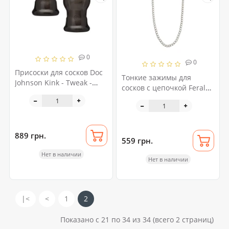
0
0
Присоски для сосков Doc
Тонкие зажимы для
Johnson Kink - Tweak -
сосков с цепочкой Feral
Nipple Sucker Set
Feelings - Chain Thin
nipple clamps, серебро/
черный
889 грн.
559 грн.
Нет в наличии
Нет в наличии
|<
<
1
2
Показано с 21 по 34 из 34 (всего 2 страниц)