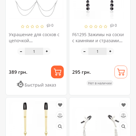
0
0
Украшение для сосков с
F61295 Зажимы на соски
цепочкой
с камнями и стразами
"Бесконечность" Nipple
Nipple play Silver
Jewerlry Infinity
389 грн.
295 грн.
Нет в наличии
Быстрый заказ