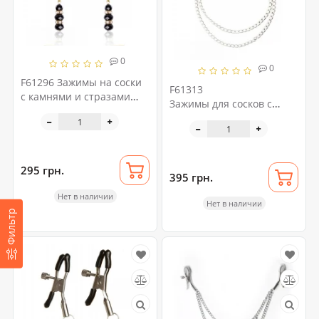
0
0
F61296 Зажимы на соски
F61313
с камнями и стразами
Зажимы для сосков c
Nipple play Gold
двойной цепочкой
Loveshop Double Chain
295 грн.
395 грн.
Нет в наличии
Нет в наличии
Фильтр