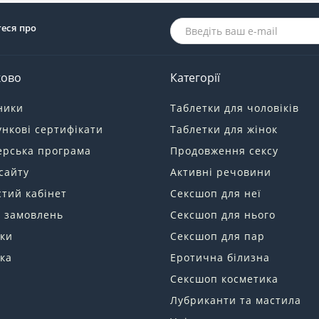
теся про
ково
Категорії
ники
Таблетки для чоловіків
нкові сертифікати
Таблетки для жінок
ерська програма
Продовження сексу
сайту
Активні речовини
тий кабінет
Сексшоп для неї
я замовлень
Сексшоп для нього
ки
Сексшоп для пар
ка
Еротична білизна
Сексшоп косметика
Лубриканти та мастила