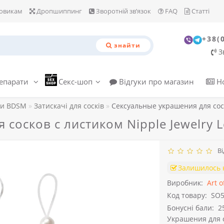
овикам
Дропшиппинг
Зворотній зв’язок
FAQ
Статті
+38(
знайти
З
репарати
Секс-шоп
Відгуки про магазин
Н
ри BDSM
Затискачі для сосків
Сексуальные украшения для соск
сосков с листиком Nipple Jewelry L
Від
Залишилось 
Виробник:
Art o
Код товару:
SO5
Бонусні бали:
2
Украшения для со