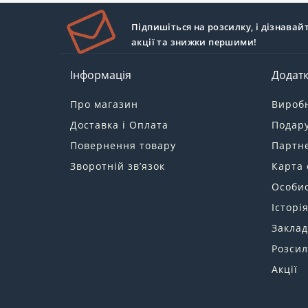
Підпишіться на розсилку, і дізнавай
акції та знижки першими!
Інформація
Додат
Про магазин
Вироб
Доставка і Оплата
Подару
Повернення товару
Партн
Зворотній зв’язок
Карта 
Особис
Історі
Заклад
Розсил
Акції