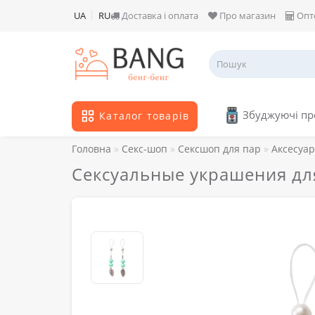
UA
RU
Доставка і оплата
Про магазин
Опт
Збуджуючі п
Каталог товарів
Головна
Секс-шоп
Сексшоп для пар
Аксесуа
Сексуальные украшения для 