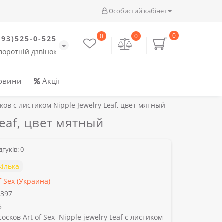
Особистий кабінет
0
0
0
093)525-0-525
воротній дзвінок
овини
Акції
ов с листиком Nipple Jewelry Leaf, цвет мятный
eaf, цвет мятный
гуків: 0
кілька
f Sex (Украина)
397
5
сков Art of Sex- Nipple jewelry Leaf с листиком