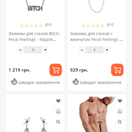
0
0
Зажимы для сосков Bitch,
Зажимы для сосков с
Feral Feelings - Nipple
жемчугом Feral Feelings -
clamps Bitch, серебро/
Nipple clamps Pearls,
черный
серебро/белый
1 219 грн.
929 грн.
Швидке замовлення
Швидке замовлення