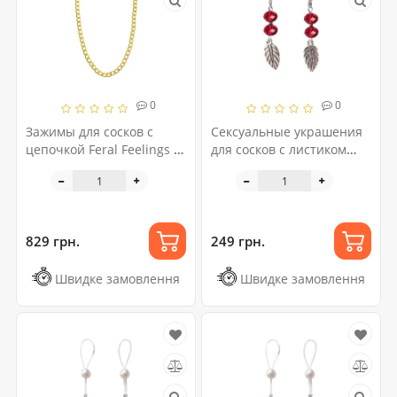
0
0
Зажимы для сосков с
Сексуальные украшения
цепочкой Feral Feelings –
для сосков с листиком
Clover nipple clamps,
Nipple Jewelry Leaf, цвет
золото/белый
красный
829 грн.
249 грн.
Швидке замовлення
Швидке замовлення