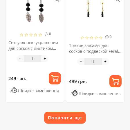
0
0
Сексуальные украшения
Тонкие зажимы для
для сосков с листиком
сосков с подвеской Feral
Nipple Jewelry Leaf, цвет
Feelings - Thin nipple
черный
clamps, золото/черный
249 грн.
499 грн.
Швидке замовлення
Швидке замовлення
Показати ще