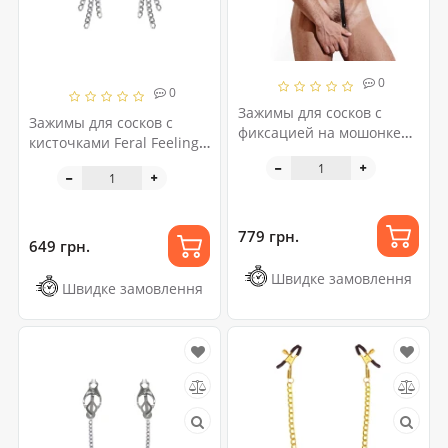
0
0
Зажимы для сосков с
Зажимы для сосков с
фиксацией на мошонке
кисточками Feral Feelings
Nipple Clamps for Men,
- Nipple clamps Tassels,
Эко кожа
серебро/белый
779 грн.
649 грн.
Швидке замовлення
Швидке замовлення