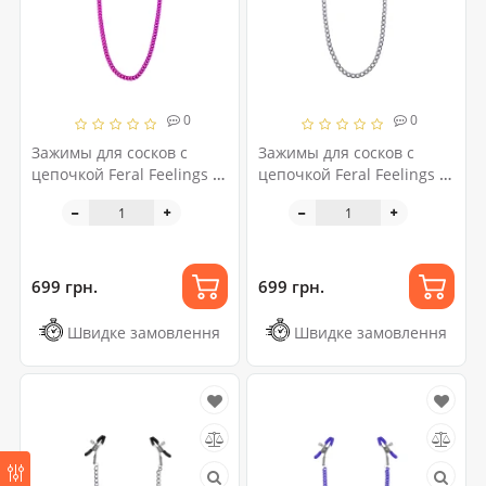
0
0
Зажимы для сосков с
Зажимы для сосков с
цепочкой Feral Feelings -
цепочкой Feral Feelings -
Nipple clamps Classic,
Nipple clamps Classic,
розовый
серебро/белый
699 грн.
699 грн.
Швидке замовлення
Швидке замовлення