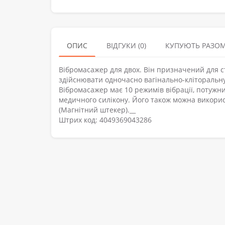
ОПИС
ВІДГУКИ (0)
КУПУЮТЬ РАЗО
Вібромасажер для двох. Він призначений для с
здійснювати одночасно вагінально-кліторальну
Вібромасажер має 10 режимів вібрації, потужни
медичного силікону. Його також можна викорис
(Магнітний штекер).__
Штрих код: 4049369043286