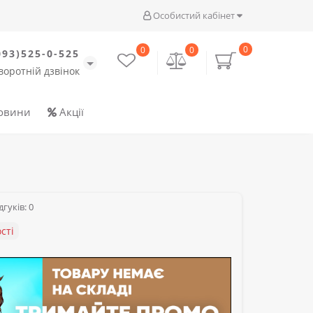
Особистий кабінет
0
0
0
093)525-0-525
воротній дзвінок
овини
Акції
гуків: 0
сті