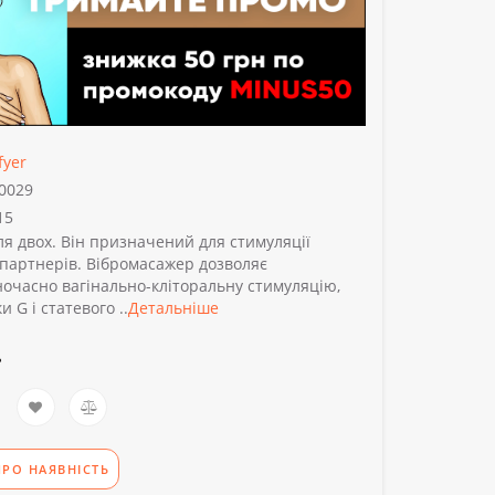
fyer
0029
15
я двох. Він призначений для стимуляції
партнерів. Вібромасажер дозволяє
очасно вагінально-кліторальну стимуляцію,
 G і статевого ..
Детальніше
.
РО НАЯВНІСТЬ