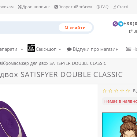
овикам
Дропшиппинг
Зворотній зв’язок
FAQ
Статті
+38(
знайти
З
репарати
Секс-шоп
Відгуки про магазин
Н
вібромасажер для двох SATISFYER DOUBLE CLASSIC
 двох SATISFYER DOUBLE CLASSIC
Від
Немає в наявно