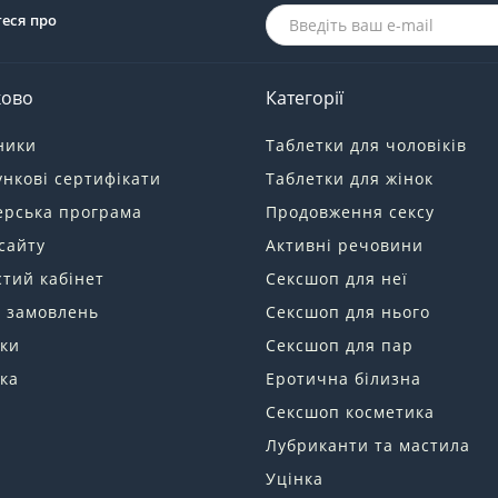
теся про
ково
Категорії
ники
Таблетки для чоловіків
нкові сертифікати
Таблетки для жінок
ерська програма
Продовження сексу
сайту
Активні речовини
тий кабінет
Сексшоп для неї
я замовлень
Сексшоп для нього
ки
Сексшоп для пар
ка
Еротична білизна
Сексшоп косметика
Лубриканти та мастила
Уцінка