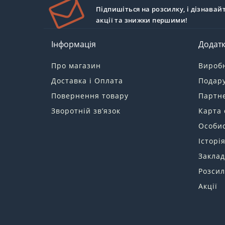
Підпишіться на розсилку, і дізнавай
акції та знижки першими!
Інформація
Додат
Про магазин
Вироб
Доставка і Оплата
Подару
Повернення товару
Партн
Зворотній зв’язок
Карта 
Особис
Історі
Заклад
Розсил
Акції