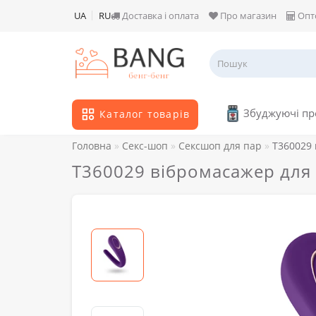
UA
RU
Доставка і оплата
Про магазин
Опт
Збуджуючі п
Каталог товарів
Головна
Секс-шоп
Сексшоп для пар
T360029 
T360029 вібромасажер для