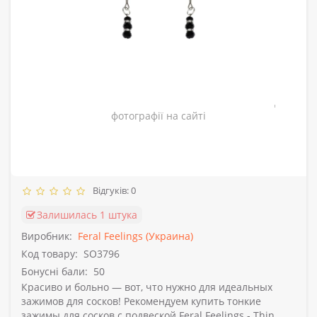
Зовнішній вигляд товару може відрізнятись від
фотографії на сайті
Відгуків: 0
Залишилась 1 штука
Виробник:
Feral Feelings (Украина)
Код товару:
SO3796
Бонусні бали:
50
Красиво и больно — вот, что нужно для идеальных
зажимов для сосков! Рекомендуем купить тонкие
зажимы для сосков с подвеской Feral Feelings - Thin