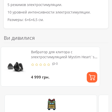
5 режимов электростимуляции.
10 уровней интенсивности электростимуляции.
Размеры: 6×6×6,5 см.
Ви дивилися
Вибратор для клитора с
электростимуляцией Mystim Heart´s
Desire Black Edition
0
4 999 грн.