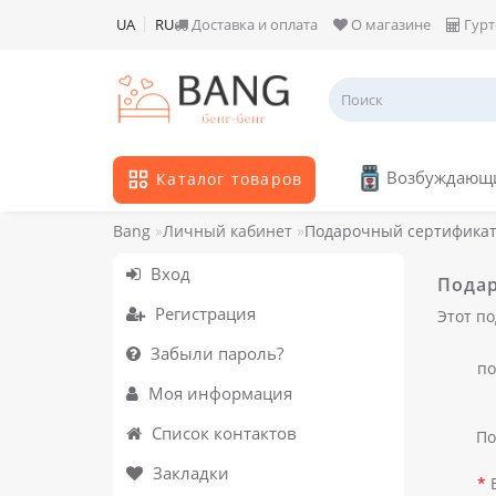
UA
RU
Доставка и оплата
О магазине
Гурт
Возбуждающи
Каталог товаров
Bang
Личный кабинет
Подарочный сертифика
Вход
Пода
Регистрация
Этот по
Забыли пароль?
по
Моя информация
Список контактов
По
Закладки