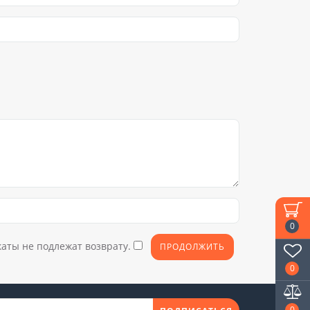
0
каты не подлежат возврату.
0
0