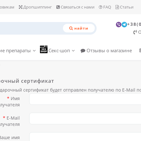
овикам
Дропшиппинг
Связаться с нами
FAQ
Статьи
+38(
найти
О
е препараты
Секс-шоп
Отзывы о магазине
т
рочный сертификат
дарочный сертификат будет отправлен получателю по E-Mail по
Имя
лучателя
E-Mail
лучателя
Ваше имя