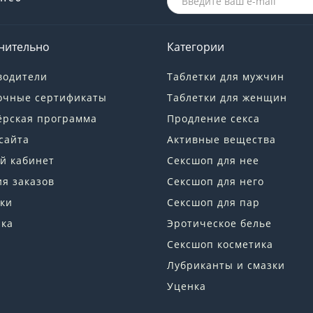
нительно
Категории
водители
Таблетки для мужчин
очные сертификаты
Таблетки для женщин
ёрская программа
Продление секса
сайта
Активные вещества
й кабинет
Сексшоп для нее
я заказов
Сексшоп для него
ки
Сексшоп для пар
лка
Эротическое белье
Сексшоп косметика
Лубриканты и смазки
Уценка