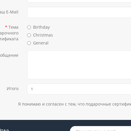
аш E-Mail
Тема
Birthday
арочного
Christmas
тификата
General
ообщение
Итого
Я понимаю и согласен с тем, что подарочные сертифи
йте о