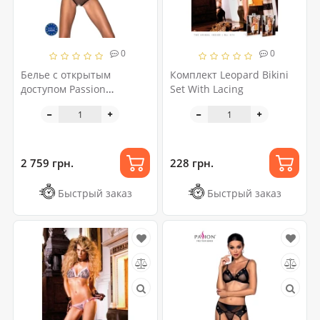
0
0
Белье с открытым
Комплект Leopard Bikini
доступом Passion
Set With Lacing
MOONLIGHT SET XXL/XXXL
black, топ, стринги
2 759 грн.
228 грн.
Быстрый заказ
Быстрый заказ