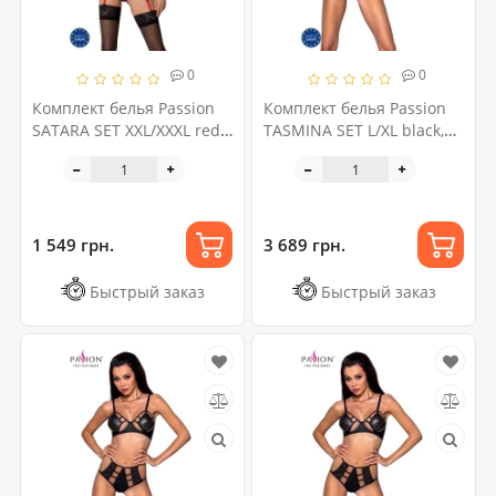
0
0
Комплект белья Passion
Комплект белья Passion
SATARA SET XXL/XXXL red,
TASMINA SET L/XL black,
топ, пояс для чулок,
лиф, высокие трусики с
стринги
корсетом сзади
1 549 грн.
3 689 грн.
Быстрый заказ
Быстрый заказ