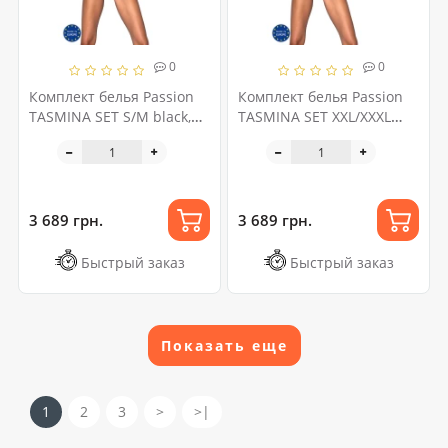
0
0
Комплект белья Passion
Комплект белья Passion
TASMINA SET S/M black,
TASMINA SET XXL/XXXL
лиф, высокие трусики с
black, лиф, высокие
корсетом сзади
трусики с корсетом сзади
3 689 грн.
3 689 грн.
Быстрый заказ
Быстрый заказ
Показать еще
1
2
3
>
>|