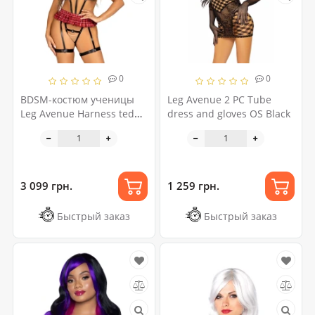
0
0
BDSM-костюм ученицы
Leg Avenue 2 PC Tube
Leg Avenue Harness teddy
dress and gloves OS Black
& skirt S Black, портупея,
мини-юбка, экокожа
3 099 грн.
1 259 грн.
Быстрый заказ
Быстрый заказ