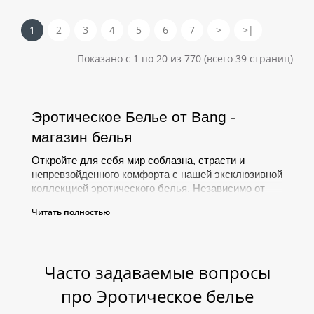
1
2
3
4
5
6
7
>
>|
Показано с 1 по 20 из 770 (всего 39 страниц)
Эротическое Белье от Bang - 
магазин белья
Откройте для себя мир соблазна, страсти и 
непревзойденного комфорта с нашей эксклюзивной 
коллекцией эротического белья. Независимо от 
того, планируете ли вы романтический вечер или 
Читать полностью
просто хотите чувствовать себя невероятно 
сексуально, наша коллекция вдохновит вас на 
эксперименты и открытие новых горизонтов 
соблазнительности.
Часто задаваемые вопросы
про Эротическое белье
ЭРОТИЧЕСКИЕ АКСЕССУАРЫ: