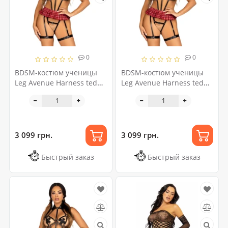
0
0
BDSM-костюм ученицы
BDSM-костюм ученицы
Leg Avenue Harness teddy
Leg Avenue Harness teddy
& skirt L Black, портупея,
& skirt M Black, портупея,
мини-юбка, экокожа
мини-юбка, экокожа
3 099 грн.
3 099 грн.
Быстрый заказ
Быстрый заказ