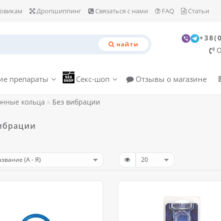
овикам
Дропшиппинг
Связаться с нами
FAQ
Статьи
+38(
найти
О
е препараты
Секс-шоп
Отзывы о магазине
онные кольца
Без вибрации
ибрации