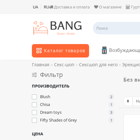
UA
RU
Доставка и оплата
О магазине
Гурт
Возбуждающи
Каталог товаров
Главная
Секс-шоп
Сексшоп для него
Эрекци
Фильтр
Без в
ПРОИЗВОДИТЕЛЬ
Blush
2
Chisa
1
Dream toys
3
Fifty Shades of Grey
1
ЦЕНА