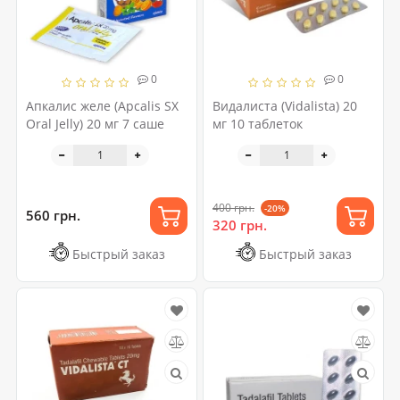
0
0
Апкалис желе (Apcalis SX
Видалиста (Vidalista) 20
Oral Jelly) 20 мг 7 саше
мг 10 таблеток
400 грн.
-20%
560 грн.
320 грн.
Быстрый заказ
Быстрый заказ