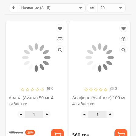
0
0
Авана (Avana) 50 мг 4
Авафорс (Avaforce) 100 мг
таблетки
4 таблетки
400 грн.
-25%
560 грн.