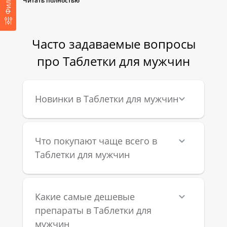
Фильтр
Читать полностью
Таблетки для повышения потенции помогают:
Часто задаваемые вопросы
✔ Усилить кровообращение в области малого таза для 
про Таблетки для мужчин
стойкой и естественной эрекции.
✔ Предотвратить преждевременную эякуляцию и 
Новинки в Таблетки для мужчин
продлить половой акт.
✔ Повысить либидо и чувствительность, улучшая 
Что покупают чаще всего в
качество интимной жизни.
Таблетки для мужчин
Как выбрать таблетки для потенции?
Какие самые дешевые
Перед покупкой препарата важно учитывать несколько 
препараты в Таблетки для
факторов:
мужчин