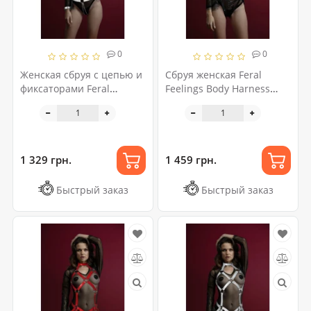
0
0
Женская сбруя с цепью и
Сбруя женская Feral
фиксаторами Feral
Feelings Body Harness
Feelings Harness with
Black
Cuffs White
1 329 грн.
1 459 грн.
Быстрый заказ
Быстрый заказ