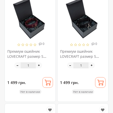
0
0
Премиум ошейник
Премиум ошейник
LOVECRAFT размер S
LOVECRAFT размер S
фиолетовый,
черный, натуральная
натуральная кожа, в
кожа, в подарочной
подарочной упаковке
упаковке
1 499 грн.
1 499 грн.
Нет в наличии
Нет в наличии